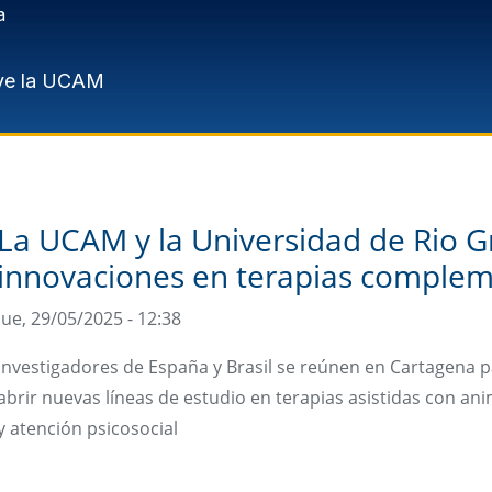
a
ve la UCAM
La UCAM y la Universidad de Rio G
innovaciones en terapias compleme
Jue, 29/05/2025 - 12:38
Investigadores de España y Brasil se reúnen en Cartagena p
abrir nuevas líneas de estudio en terapias asistidas con anim
y atención psicosocial