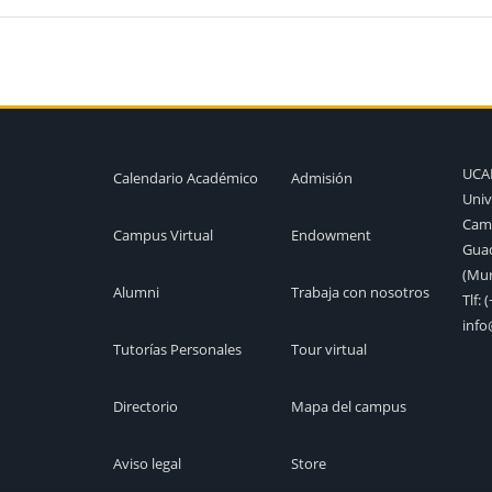
UC
Calendario Académico
Admisión
Univ
Camp
Campus Virtual
Endowment
Guad
(Mur
Alumni
Trabaja con nosotros
Tlf:
(
inf
Tutorías Personales
Tour virtual
Directorio
Mapa del campus
Aviso legal
Store