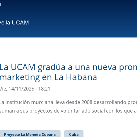
a
ve la UCAM
La UCAM gradúa a una nueva pro
marketing en La Habana
Vie, 14/11/2025 - 18:21
La institución murciana lleva desde 2008 desarrollando pr
suman a sus proyectos de voluntariado social con los que a
Proyecto La Moneda Cubana
Cuba