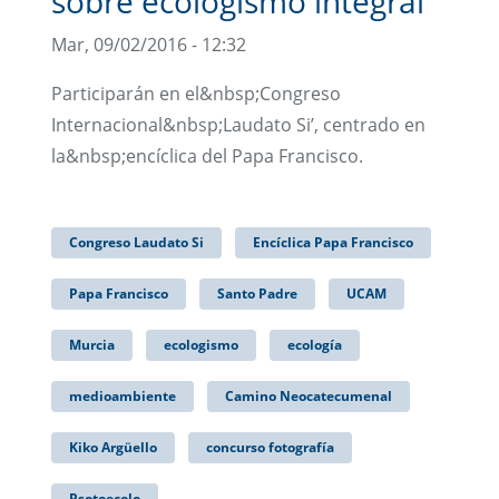
sobre ecologismo integral
Mar, 09/02/2016 - 12:32
Participarán en el&nbsp;Congreso
Internacional&nbsp;Laudato Si’, centrado en
la&nbsp;encíclica del Papa Francisco.
Congreso Laudato Si
Encíclica Papa Francisco
Papa Francisco
Santo Padre
UCAM
Murcia
ecologismo
ecología
medioambiente
Camino Neocatecumenal
Kiko Argüello
concurso fotografía
Psotoecolo