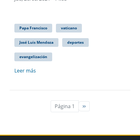
Papa Francisco
vaticano
José Luis Mendoza
deportes
evangelización
Leer más
Página 1
››
Siguiente página