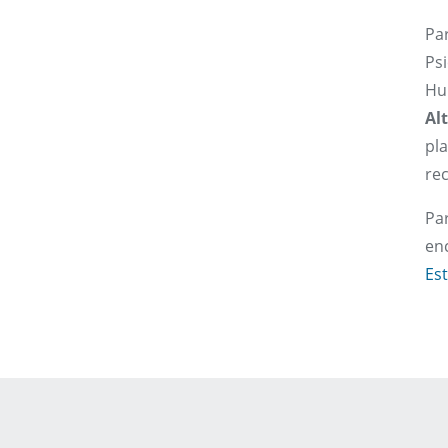
Pa
Psi
Hu
Al
pl
re
Pa
enc
Es