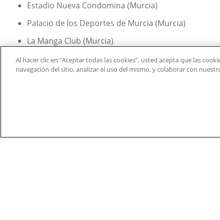
Estadio Nueva Condomina (Murcia)
Palacio de los Deportes de Murcia (Murcia)
La Manga Club (Murcia)
CAR Infanta Cristina (Murcia)
Al hacer clic en “Aceptar todas las cookies”, usted acepta que las cook
navegación del sitio, analizar el uso del mismo, y colaborar con nuest
Pinatar Arena Football Center (Murcia)
Además, el alumnado que así lo quiera, podrá realizar un
de duración junto con el alumnado del MBA Sports Man
Entre las instalaciones que los alumnos visitarán, cabe de
Ferrari World (Abu Dhabi)
Yas Marina Circuit (Abu Dhabi)
Dubai Sport City (Dubai)
Ski Dubai (Dubai)