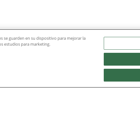
ies se guarden en su dispositivo para mejorar la
ros estudios para marketing.
 viaje internacional a Dubai y Abu-Dhabi de una semana
agement.
stacar: