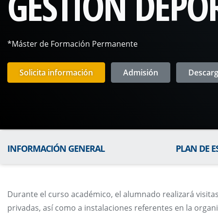
GESTIÓN DEPO
*Máster de Formación Permanente
Solicita información
Admisión
Descarga
INFORMACIÓN GENERAL
PLAN DE E
Durante el curso académico, el alumnado realizará visitas
privadas, así como a instalaciones referentes en la organ