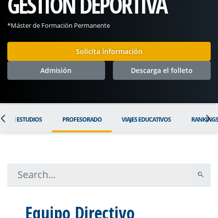
GESTIÓN DEPORTIVA
*Máster de Formación Permanente
Solicita información
Admisión
Descarga el folleto
AN DE ESTUDIOS
PROFESORADO
VIAJES EDUCATIVOS
RANKING
Equipo Directivo