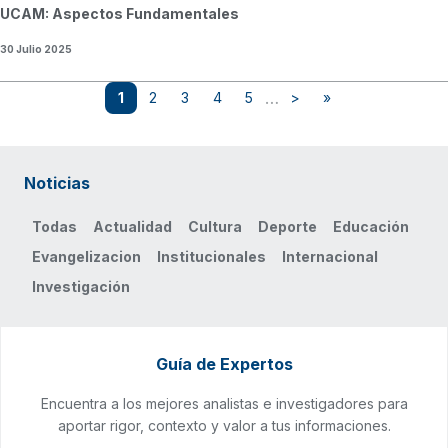
UCAM: Aspectos Fundamentales
30 Julio 2025
Paginación
…
1
2
3
4
5
>
»
Página actual
Page
Page
Page
Page
Siguiente página
Última página
Noticias
Todas
Actualidad
Cultura
Deporte
Educación
Evangelizacion
Institucionales
Internacional
Investigación
Guía de Expertos
Encuentra a los mejores analistas e investigadores para
aportar rigor, contexto y valor a tus informaciones.