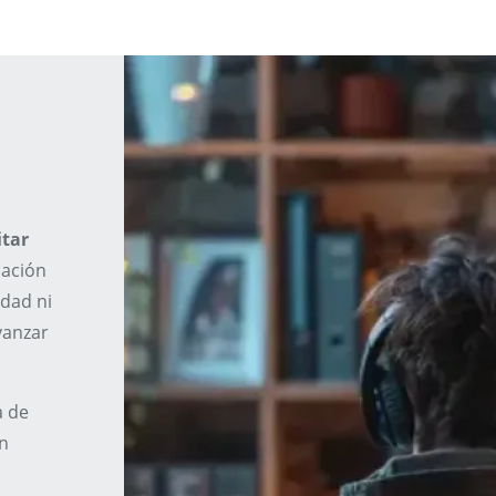
itar
cación
idad ni
vanzar
a de
un