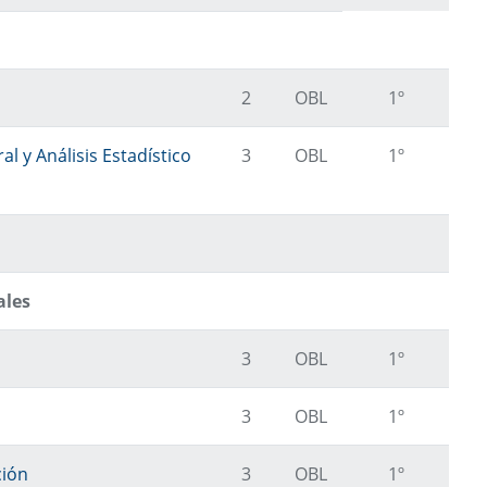
2
OBL
1º
l y Análisis Estadístico
3
OBL
1º
ales
3
OBL
1º
3
OBL
1º
ción
3
OBL
1º