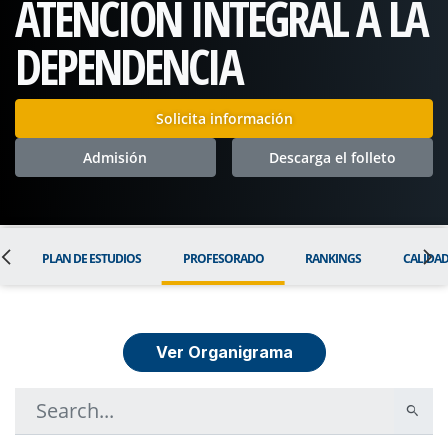
ATENCIÓN INTEGRAL A LA
DEPENDENCIA
Solicita información
Admisión
Descarga el folleto
L
PLAN DE ESTUDIOS
PROFESORADO
RANKINGS
CALIDA
Ver Organigrama