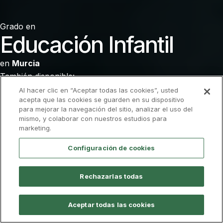
Grado en
Educación Infantil
en
Murcia
También disponible:
Semipresencial
Al hacer clic en “Aceptar todas las cookies”, usted
acepta que las cookies se guarden en su dispositivo
para mejorar la navegación del sitio, analizar el uso del
Admisión
Descarga el folleto
mismo, y colaborar con nuestros estudios para
marketing.
Configuración de cookies
Información general
Plan de Estudios
Profes
Rechazarlas todas
Presencial
Modalidad
240 ECTS
Nº de créditos
Aceptar todas las cookies
240
Plazas