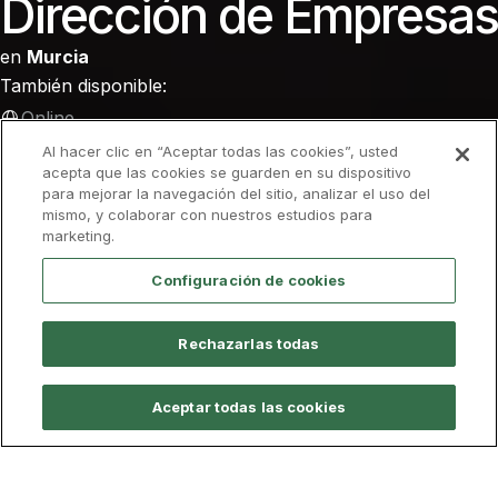
Dirección de Empresas
en
Murcia
También disponible:
Online
Inglés
Al hacer clic en “Aceptar todas las cookies”, usted
acepta que las cookies se guarden en su dispositivo
para mejorar la navegación del sitio, analizar el uso del
Admisión
Descarga el folleto
mismo, y colaborar con nuestros estudios para
marketing.
Configuración de cookies
Información General
Plan de Estudios
Profe
Rechazarlas todas
Presencial
Modalidad
240 ECTS
Nº de créditos
Aceptar todas las cookies
120
Plazas
Murcia
Campus
105,83 €/ECTS
Más información sobre tasas