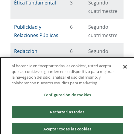
Ética Fundamental
3
Segundo
cuatrimestre
Publicidad y
6
Segundo
Relaciones Públicas
cuatrimestre
Redacción
6
Segundo
Periodística
cuatrimestre
Al hacer clic en “Aceptar todas las cookies”, usted acepta
que las cookies se guarden en su dispositivo para mejorar
Sociología de la
6
Segundo
la navegación del sitio, analizar el uso del mismo, y
colaborar con nuestros estudios para marketing.
Comunicación
cuatrimestre
Configuración de cookies
Tecnología I: Medios
6
Segundo
impresos
cuatrimestre
Rechazarlas todas
Aceptar todas las cookies