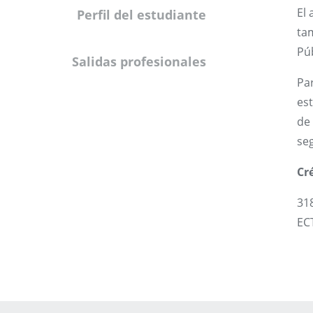
El
Perfil del estudiante
ta
Pú
Salidas profesionales
Par
es
de 
seg
Cré
31
ECT