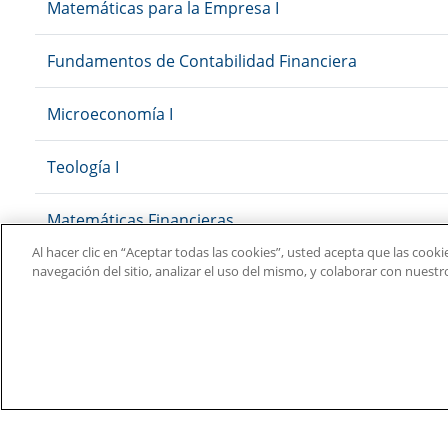
Matemáticas para la Empresa I
Fundamentos de Contabilidad Financiera
Microeconomía I
Teología I
Matemáticas Financieras
Al hacer clic en “Aceptar todas las cookies”, usted acepta que las cook
Contabilidad Financiera
navegación del sitio, analizar el uso del mismo, y colaborar con nuest
Microeconomía II
Matemáticas para la Empresa II
Derecho Mercantil I