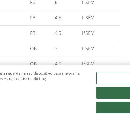
FB
6
1ºSEM
FB
4.5
1ºSEM
FB
4.5
1ºSEM
OB
3
1ºSEM
OB
4.5
1ºSEM
ies se guarden en su dispositivo para mejorar la
FB
6
2ºSEM
ros estudios para marketing.
FB
6
2ºSEM
FB
6
2ºSEM
OB
6
2ºSEM