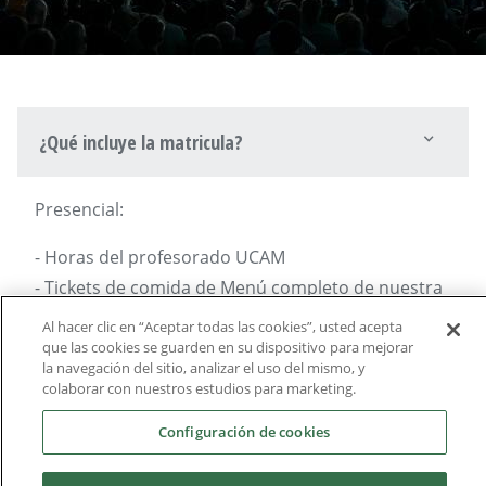
¿Qué incluye la matricula?
Presencial:
- Horas del profesorado UCAM
- Tickets de comida de Menú completo de nuestra
cafetería (Durante los días de clases)
Al hacer clic en “Aceptar todas las cookies”, usted acepta
- Farewell Lunch
que las cookies se guarden en su dispositivo para mejorar
la navegación del sitio, analizar el uso del mismo, y
- Bono transporte público (a partir de 2 semanas)
colaborar con nuestros estudios para marketing.
- Welcome pack
Configuración de cookies
- Material didáctico
- Certificado