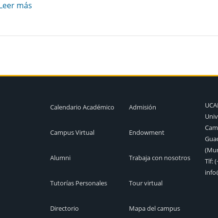
Leer más
UC
Calendario Académico
Admisión
Univ
Camp
Campus Virtual
Endowment
Guad
(Mur
Alumni
Trabaja con nosotros
Tlf:
(
inf
Tutorías Personales
Tour virtual
Directorio
Mapa del campus