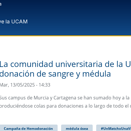
a
ve la UCAM
La comunidad universitaria de la 
donación de sangre y médula
Mar, 13/05/2025 - 14:33
Sus campus de Murcia y Cartagena se han sumado hoy a la 
produciéndose colas para donaciones a lo largo de todo el 
Campaña de Hemodonación
médula ósea
#UnMatchxUnaV