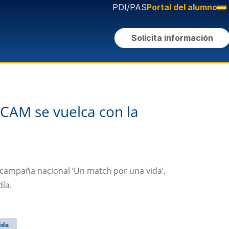
PDI/PAS
Portal del alumno
Solicita información
UCAM se vuelca con la
campaña nacional ‘Un match por una vida’,
día.
ida