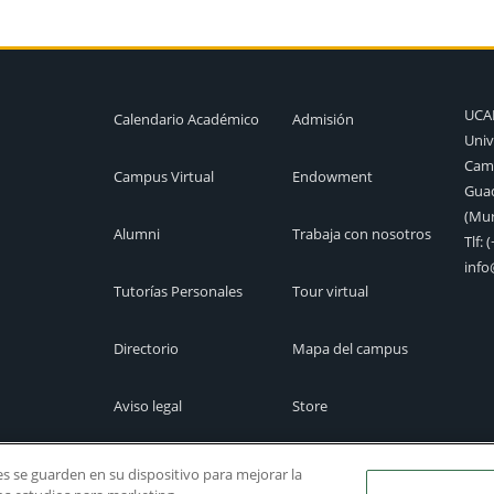
UC
Calendario Académico
Admisión
Univ
Camp
Campus Virtual
Endowment
Guad
(Mur
Alumni
Trabaja con nosotros
Tlf:
(
inf
Tutorías Personales
Tour virtual
Directorio
Mapa del campus
Aviso legal
Store
Cita previa
Canal Ético
ies se guarden en su dispositivo para mejorar la