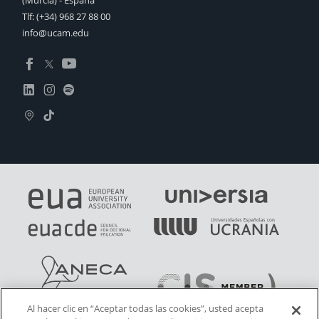
(Murcia) - España
Tlf:
(+34) 968 27 88 00
info@ucam.edu
Al hacer clic en “Aceptar todas las cookies”, usted acepta