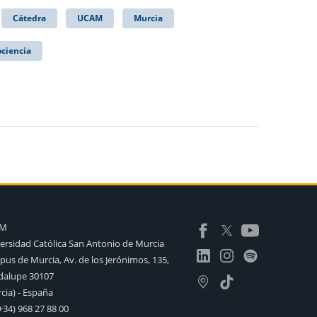
Cátedra
UCAM
Murcia
ociencia
AM
ersidad Católica San Antonio de Murcia
us de Murcia, Av. de los Jerónimos, 135,
alupe 30107
cia) - España
+34) 968 27 88 00