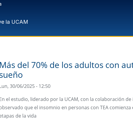
a
ve la UCAM
Más del 70% de los adultos con a
sueño
Lun, 30/06/2025 - 12:50
En el estudio, liderado por la UCAM, con la colaboración de
observado que el insomnio en personas con TEA comienza en 
etapas de la vida