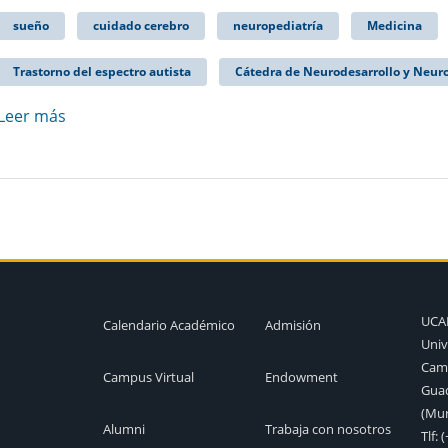
sueño
cuidado cerebro
neuropediatría
Medicina
Trastorno del espectro autista
Cátedra de Neurodesarrollo y Neur
Leer más
UC
Calendario Académico
Admisión
Univ
Camp
Campus Virtual
Endowment
Guad
(Mur
Alumni
Trabaja con nosotros
Tlf:
(