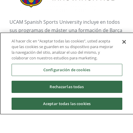
UCAM Spanish Sports University incluye en todos
sus programas de máster una formación de Barça
Innovation Hub dirigida al campo de conocimiento
Al hacer clic en “Aceptar todas las cookies”, usted acepta
de cada programa.
que las cookies se guarden en su dispositivo para mejorar
la navegación del sitio, analizar el uso del mismo, y
colaborar con nuestros estudios para marketing.
Para el Máster Universitario en Fisioterapia del
Deporte se
incluye el Certificado en
Configuración de cookies
Entrenamiento de la Fuerza: de la
Rehabilitación al Rendimiento
, con el que
Rechazarlas todas
profundizar en el conocimiento de estos dos
perfiles profesionales dentro de las ciencias del
Aceptar todas las cookies
deporte.
Solicita información