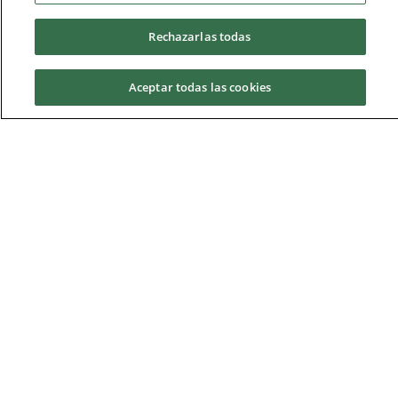
Alumni
Trabaja con nosotros
Rechazarlas todas
Tutorías Personales
Visita el Campus
Aceptar todas las cookies
Directorio
Plano del campus
Aviso legal
Store
Solicita información
Solicita información
Blog
Servicios UCAM
Cursos MOOC
Vicerrectorado de Enseñanza
Virtual
UCAM
Universidad Católica San Antonio de Murcia
Campus de Murcia, Av. de los Jerónimos, 135,
Guadalupe 30107
(Murcia) - España