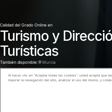
Calidad del
Grado Online en
Turismo y Direcci
Turísticas
También disponible:
Murcia
Al hacer clic en “Aceptar todas las cookies”, usted acepta que la
mejorar la navegación del sitio, analizar el uso del mismo, y cola
Información general
Plan de estudios
Profesorado
FP a