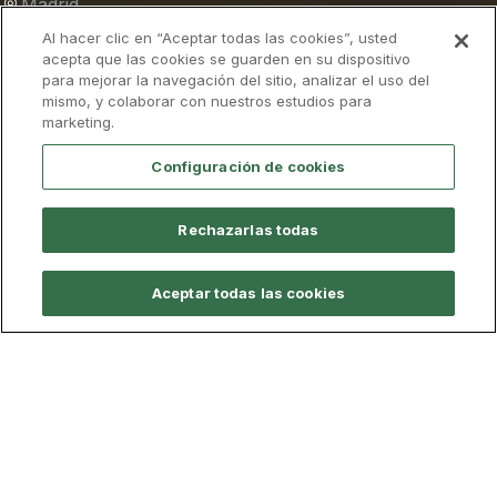
Madrid
Inglés
Al hacer clic en “Aceptar todas las cookies”, usted
acepta que las cookies se guarden en su dispositivo
para mejorar la navegación del sitio, analizar el uso del
Admisión
Descarga el folleto
mismo, y colaborar con nuestros estudios para
marketing.
Configuración de cookies
sorado
Rankings
Calidad
Rechazarlas todas
Aceptar todas las cookies
Ver Organigrama