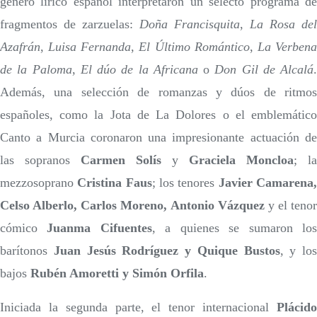
género lírico español interpretaron un selecto programa de
fragmentos de zarzuelas:
Doña Francisquita
,
La Rosa del
Azafrán
,
Luisa Fernanda
,
El Último Romántico
,
La Verben
de la Paloma
,
El dúo de la Africana
o
Don Gil de Alcalá
.
Además, una selección de romanzas y dúos de ritmos
españoles, como la Jota de La Dolores o el emblemático
Canto a Murcia coronaron una impresionante actuación de
las sopranos
Carmen Solís
y
Graciela Moncloa
; la
mezzosoprano
Cristina Faus
; los tenores
Javier Camarena
Celso Alberlo, Carlos Moreno, Antonio Vázquez
y el tenor
cómico
Juanma Cifuentes
, a quienes se sumaron lo
barítonos
Juan Jesús Rodríguez y Quique Bustos
, y los
bajos
Rubén Amoretti y Simón Orfila
.
Iniciada la segunda parte, el tenor internacional
Plácido