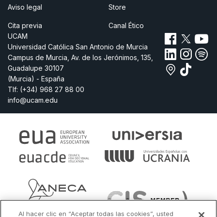
Aviso legal
Store
Cita previa
Canal Ético
UCAM
Universidad Católica San Antonio de Murcia
Campus de Murcia, Av. de los Jerónimos, 135,
Guadalupe 30107
(Murcia) - España
Tlf:
(+34) 968 27 88 00
info@ucam.edu
Al hacer clic en “Aceptar todas las cookies”, usted