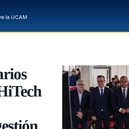
ve la UCAM
arios
HiTech
estión