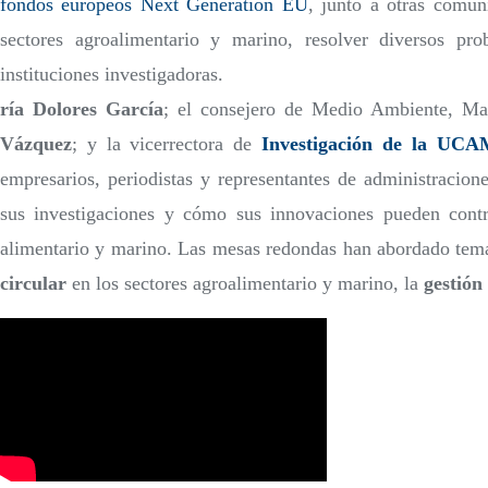
fondos europeos Next Generation EU
, junto a otras comun
sectores agroalimentario y marino, resolver diversos pro
instituciones investigadoras.
ría Dolores García
; el consejero de Medio Ambiente, Ma
Vázquez
; y la vicerrectora de
Investigación de la UCA
empresarios, periodistas y representantes de administracion
sus investigaciones y cómo sus innovaciones pueden contrib
alimentario y marino. Las mesas redondas han abordado tem
circular
en los sectores agroalimentario y marino, la
gestión