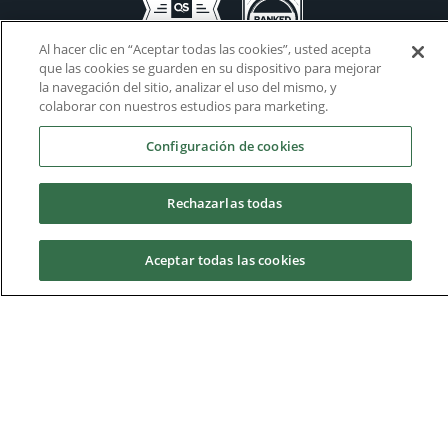
Al hacer clic en “Aceptar todas las cookies”, usted acepta
que las cookies se guarden en su dispositivo para mejorar
la navegación del sitio, analizar el uso del mismo, y
colaborar con nuestros estudios para marketing.
Configuración de cookies
Calendario Académico
Admisión
Rechazarlas todas
Campus Virtual
Endowment
Aceptar todas las cookies
Alumni
Trabaja con nosotros
Solicita información
Tutorías Personales
Tour virtual
Directorio
Mapa del campus