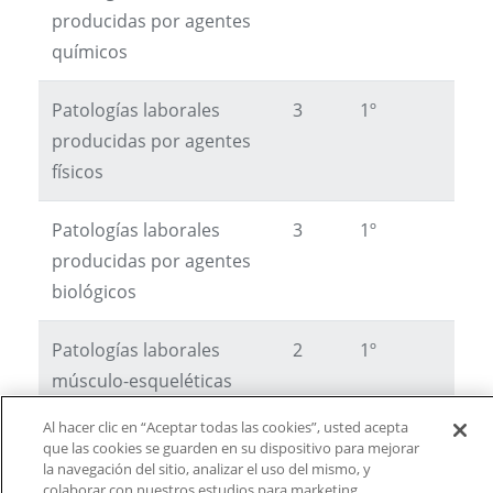
producidas por agentes
químicos
Patologías laborales
3
1º
producidas por agentes
físicos
Patologías laborales
3
1º
producidas por agentes
biológicos
Patologías laborales
2
1º
músculo-esqueléticas
Al hacer clic en “Aceptar todas las cookies”, usted acepta
Psicopatología laboral y
2
1º
que las cookies se guarden en su dispositivo para mejorar
Sociopatologías
la navegación del sitio, analizar el uso del mismo, y
colaborar con nuestros estudios para marketing.