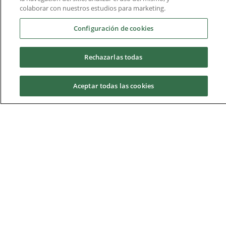
tobillo
colaborar con nuestros estudios para marketing.
Configuración de cookies
IX. Habilidades
OP
1.5
1º
complementarias:
Asignatura:
Rechazarlas todas
Valoración
ecográfica
Aceptar todas las cookies
del aparato
locomotor
Solicita información
X. Trabajo Fin de
OB
3
curso
Total
15