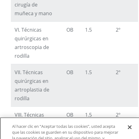
cirugía de
muñeca y mano
VI. Técnicas
OB
1.5
2º
quirúrgicas en
artroscopia de
rodilla
VII. Técnicas
OB
1.5
2º
quirúrgicas en
artroplastia de
rodilla
VIII. Técnicas
OB
1.5
2º
quirúrgicas en
Al hacer clic en “Aceptar todas las cookies”, usted acepta
cirugía de pie y
que las cookies se guarden en su dispositivo para mejorar
la navegación del sitio, analizar el uso del mismo, y