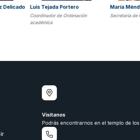
z Delicado
Luis Tejada Portero
María Ménd
Coordinador de Ordenación
Secretaria de 
académica
Visítanos
Podrás encontrarnos en el templo de los
ir