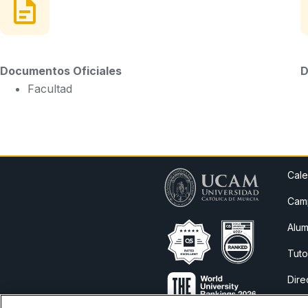
Documentos Oficiales
D
Facultad
Cale
Camp
Alum
Tuto
Dire
Avis