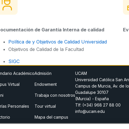
ocumentación de Garantía Interna de calidad
Ev
Política de y Objetivos de Calidad Universidad
Objetivos de Calidad de la Facultad
SIGC
ndario Académico
Admisión
UCAM
Universidad Católica San An
us Virtual
Endowment
Campus de Murcia, Av. de lo
Guadalupe 30107
ni
Trabaja con nosotros
(Murcia) - España
Tlf:
(+34) 968 27 88 00
rías Personales
Tour virtual
info@ucam.edu
ctorio
Mapa del campus
o legal
Store