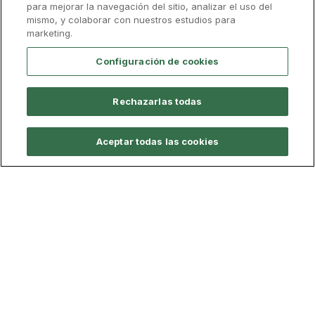
para mejorar la navegación del sitio, analizar el uso del
José María Aznar López
mismo, y colaborar con nuestros estudios para
marketing.
Director de la Cátedra de Ética, Política y Humanidades.
Configuración de cookies
UCAM-FAES
Rechazarlas todas
Aceptar todas las cookies
Calendario Académico
Admisión
Campus Virtual
Endowment
Alumni
Trabaja con nosotros