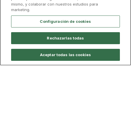
Campus Virtual
Endowment
mismo, y colaborar con nuestros estudios para
marketing.
Alumni
Trabaja con nosotros
Configuración de cookies
Tutorías Personales
Tour virtual
Directorio
Mapa del campus
Rechazarlas todas
Aviso legal
Store
Aceptar todas las cookies
Cita previa
Canal Ético
UCAM
Universidad Católica San Antonio de Murcia
Campus de Murcia, Av. de los Jerónimos, 135,
Guadalupe 30107
(Murcia) - España
Tlf:
(+34) 968 27 88 00
info@ucam.edu