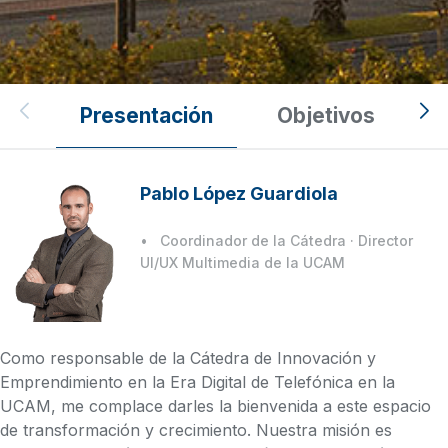
Cátedras UCAM
Presentación
Objetivos
Cátedra Telefónica
Innovación y emprendimiento
Pablo López Guardiola
en la era digital
Coordinador de la Cátedra · Director
UI/UX Multimedia de la UCAM
Como responsable de la Cátedra de Innovación y
Emprendimiento en la Era Digital de Telefónica en la
UCAM, me complace darles la bienvenida a este espacio
de transformación y crecimiento. Nuestra misión es