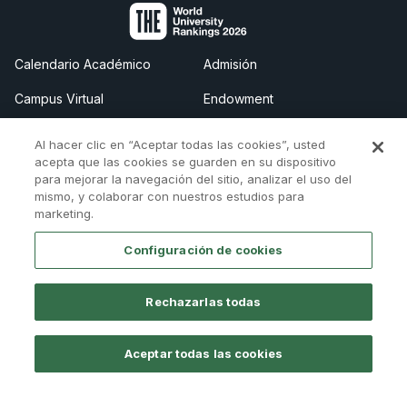
Calendario Académico
Admisión
Campus Virtual
Endowment
Alumni
Trabaja con nosotros
Al hacer clic en “Aceptar todas las cookies”, usted
acepta que las cookies se guarden en su dispositivo
Tutorías Personales
Tour virtual
para mejorar la navegación del sitio, analizar el uso del
mismo, y colaborar con nuestros estudios para
Directorio
Mapa del campus
marketing.
Aviso legal
Store
Configuración de cookies
Cita previa
Canal Ético
UCAM
Rechazarlas todas
Universidad Católica San Antonio de Murcia
Campus de Murcia, Av. de los Jerónimos, 135,
Guadalupe 30107
Aceptar todas las cookies
(Murcia) - España
Tlf:
(+34) 968 27 88 00