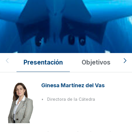
Cátedras UCAM
Presentación
Objetivos
Cátedra Internacional de
Inteligencia Turística de la
Ginesa Martínez del Vas
Región de Murcia
Directora de la Cátedra