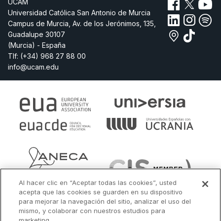
UCAM
Universidad Católica San Antonio de Murcia
Campus de Murcia, Av. de los Jerónimos, 135,
Guadalupe 30107
(Murcia) - España
Tlf:
(+34) 968 27 88 00
info@ucam.edu
Al hacer clic en “Aceptar todas las cookies”, usted
acepta que las cookies se guarden en su dispositivo
para mejorar la navegación del sitio, analizar el uso del
mismo, y colaborar con nuestros estudios para
marketing.