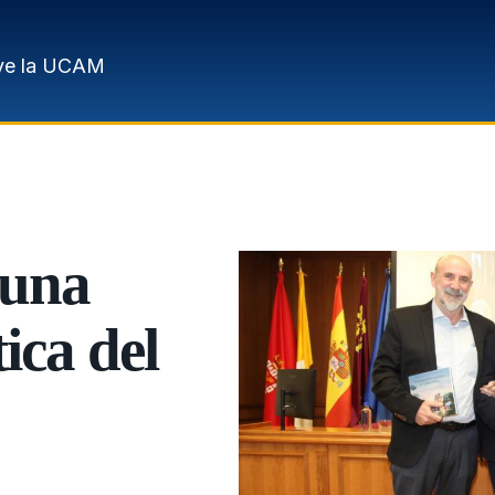
ve la UCAM
 una
tica del