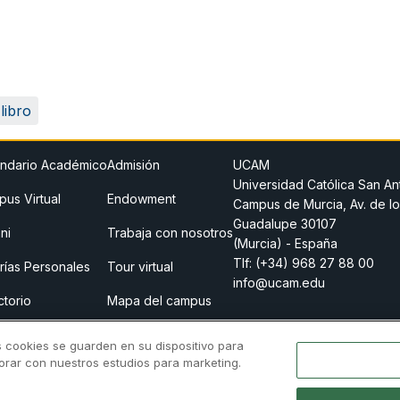
libro
ndario Académico
Admisión
UCAM
Universidad Católica San An
us Virtual
Endowment
Campus de Murcia, Av. de lo
Guadalupe 30107
ni
Trabaja con nosotros
(Murcia) - España
Tlf:
(+34) 968 27 88 00
rías Personales
Tour virtual
info@ucam.edu
ctorio
Mapa del campus
o legal
Store
s cookies se guarden en su dispositivo para
borar con nuestros estudios para marketing.
 previa
Canal Ético