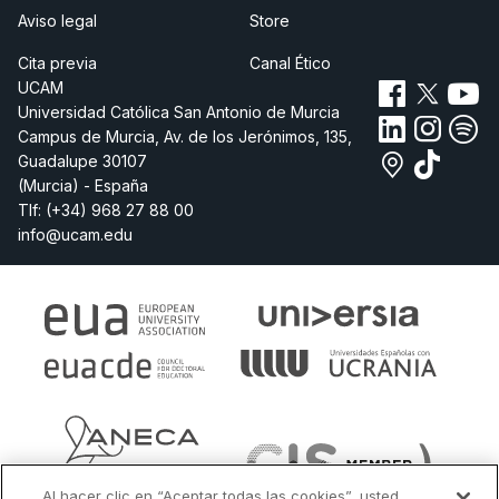
Aviso legal
Store
Cita previa
Canal Ético
UCAM
Universidad Católica San Antonio de Murcia
Campus de Murcia, Av. de los Jerónimos, 135,
Guadalupe 30107
(Murcia) - España
Tlf:
(+34) 968 27 88 00
info@ucam.edu
Al hacer clic en “Aceptar todas las cookies”, usted