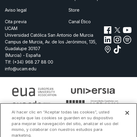
Aviso legal
Store
Cita previa
Canal Ético
UCAM
Universidad Católica San Antonio de Murcia
Campus de Murcia, Av. de los Jerónimos, 135,
Guadalupe 30107
(Murcia) - España
Tlf:
(+34) 968 27 88 00
info@ucam.edu
Al hacer clic en “Aceptar todas las cookies”, usted
acepta que las cookies se guarden en su dispositivo
para mejorar la navegación del sitio, analizar el uso del
mismo, y colaborar con nuestros estudios para
marketing.