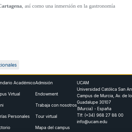
Cartagena
, así como una inmersión en la gastronomía
cionales
ndario Académico
Admisión
UCAM
Universidad Católica San An
us Virtual
Endowment
Campus de Murcia, Av. de lo
Guadalupe 30107
ni
Trabaja con nosotros
(Murcia) - España
Tlf:
(+34) 968 27 88 00
rías Personales
Tour virtual
info@ucam.edu
ctorio
Mapa del campus