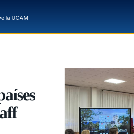
ve la UCAM
países
aff