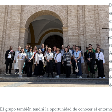
D
e
o
s
e
r
A
e
p
d
d
El grupo también tendrá la oportunidad de conocer el entorno