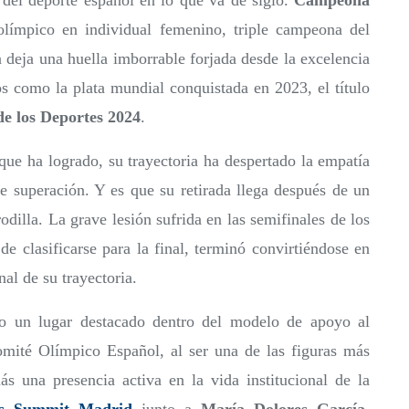
 del deporte español en lo que va de siglo.
Campeona
olímpico en individual femenino, triple campeona del
 deja una huella imborrable forjada desde la excelencia
s como la plata mundial conquistada en 2023, el título
de los Deportes 2024
.
que ha logrado, su trayectoria ha despertado la empatía
e superación. Y es que su retirada llega después de un
odilla. La grave lesión sufrida en las semifinales de los
de clasificarse para la final, terminó convirtiéndose en
al de su trayectoria.
 un lugar destacado dentro del modelo de apoyo al
Comité Olímpico Español, al ser una de las figuras más
ás una presencia activa en la vida institucional de la