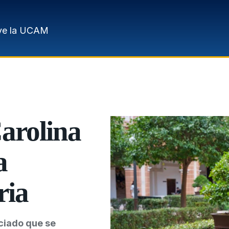
ve la UCAM
Carolina
a
ria
ciado que se