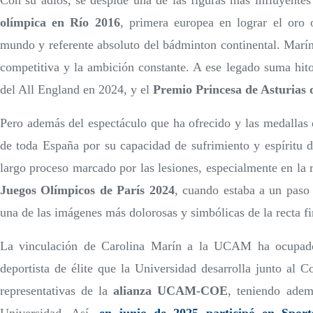
Con su adiós, se despide una de las figuras más influyentes
olímpica en Río 2016
, primera europea en lograr el oro 
mundo y referente absoluto del bádminton continental. Marín
competitiva y la ambición constante. A ese legado suma hito
del All England en 2024, y el
Premio Princesa de Asturias 
Pero además del espectáculo que ha ofrecido y las medallas 
de toda España por su capacidad de sufrimiento y espíritu d
largo proceso marcado por las lesiones, especialmente en la r
Juegos Olímpicos de París 2024
, cuando estaba a un paso 
una de las imágenes más dolorosas y simbólicas de la recta fin
La vinculación de Carolina Marín a la UCAM ha ocupado
deportista de élite que la Universidad desarrolla junto al 
representativas de la
alianza UCAM-COE
, teniendo adem