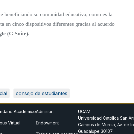
iene beneficiando su comunidad educativa, como es la
ta en cinco dispositivos diferentes gracias al acuerdo
le (G Suite).
cial
consejo de estudiantes
ndario Académico
Admisión
UCAM
Universidad Católica San An
us Virtual
Endowment
Campus de Murcia, Av. de lo
Guadalupe 30107