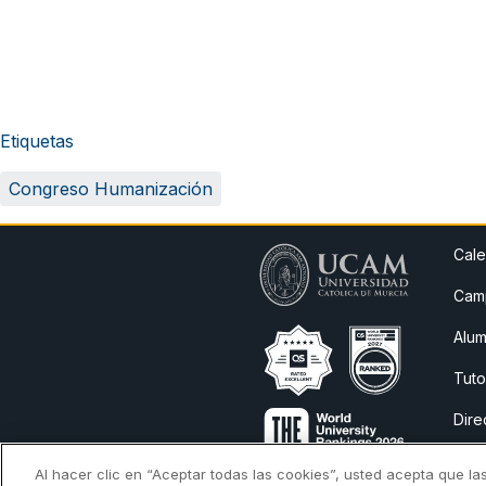
Etiquetas
Congreso Humanización
Cale
Camp
Alum
Tuto
Dire
Avis
Al hacer clic en “Aceptar todas las cookies”, usted acepta que la