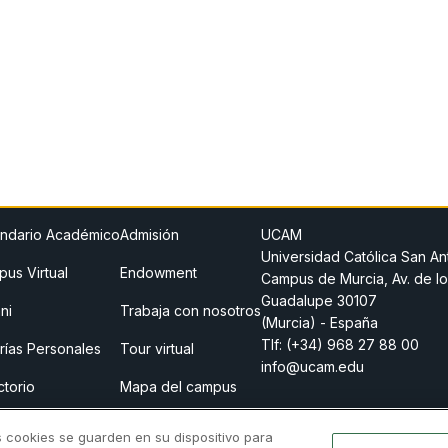
ndario Académico
Admisión
UCAM
Universidad Católica San An
us Virtual
Endowment
Campus de Murcia, Av. de lo
Guadalupe 30107
ni
Trabaja con nosotros
(Murcia) - España
Tlf:
(+34) 968 27 88 00
rías Personales
Tour virtual
info@ucam.edu
ctorio
Mapa del campus
o legal
Store
s cookies se guarden en su dispositivo para