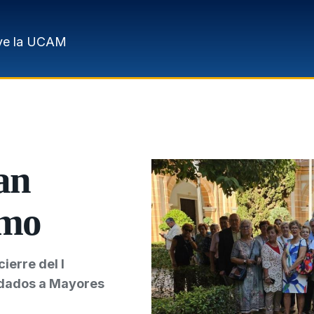
ve la UCAM
an
smo
ierre del I
idados a Mayores