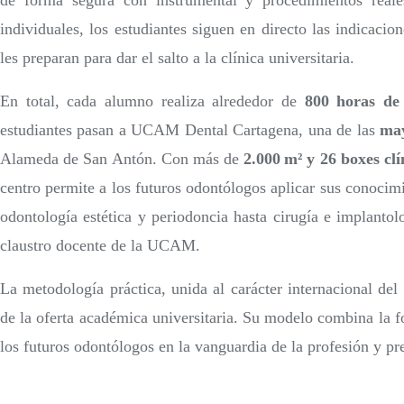
de forma segura con instrumental y procedimientos reale
individuales, los estudiantes siguen en directo las indicacio
les preparan para dar el salto a la clínica universitaria.
En total, cada alumno realiza alrededor de
800 horas de
estudiantes pasan a UCAM Dental Cartagena, una de las
may
Alameda de San Antón. Con más de
2.000 m² y 26 boxes clí
centro permite a los futuros odontólogos aplicar sus conocim
odontología estética y periodoncia hasta cirugía e implantol
claustro docente de la UCAM.
La metodología práctica, unida al carácter internacional del 
de la oferta académica universitaria. Su modelo combina la f
los futuros odontólogos en la vanguardia de la profesión y pr