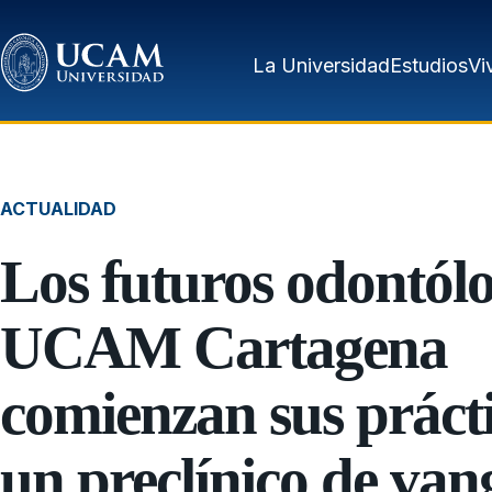
Pasar al contenido principal
La Universidad
Estudios
Vi
ACTUALIDAD
Los futuros odontól
UCAM Cartagena
comienzan sus prácti
un preclínico de va