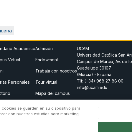
agena
ndario Académico
Admisión
UCAM
Universidad Católica San An
us Virtual
Endowment
Campus de Murcia, Av. de lo
Guadalupe 30107
ni
Trabaja con nosotros
(Murcia) - España
Tlf:
(+34) 968 27 88 00
rías Personales
Tour virtual
info@ucam.edu
ctorio
Mapa del campus
o legal
Store
s cookies se guarden en su dispositivo para
borar con nuestros estudios para marketing.
 previa
Canal Ético