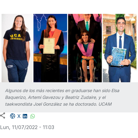
Algunos de los más recientes en graduarse han sido Elsa
Baquerizo, Artemi Gavezou y Beatriz Zudaire, y el
taekwondista Joel González se ha doctorado. UCAM
Facebook share
LinkedIn
WhatsApp
X
Lun, 11/07/2022 - 11:03