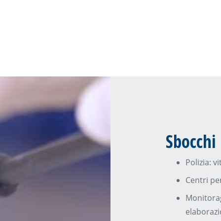
Sbocchi 
Polizia: v
Centri pe
Monitorag
elaborazi