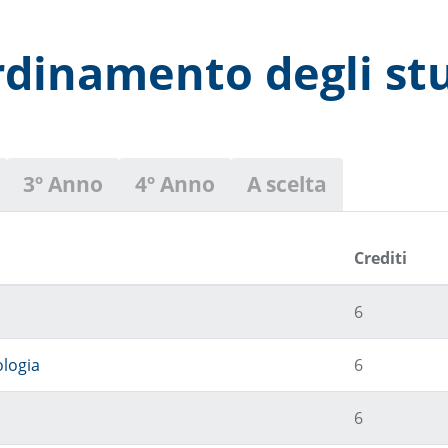
dinamento degli st
3º Anno
4º Anno
A scelta
Crediti
6
ologia
6
6