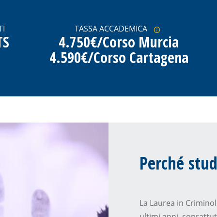
TI
TASSA ACCADEMICA
TS
4.750€/Corso Murcia
4.590€/Corso Cartagena
Perché stud
La Laurea in Criminol
ultimi anni, soprattu