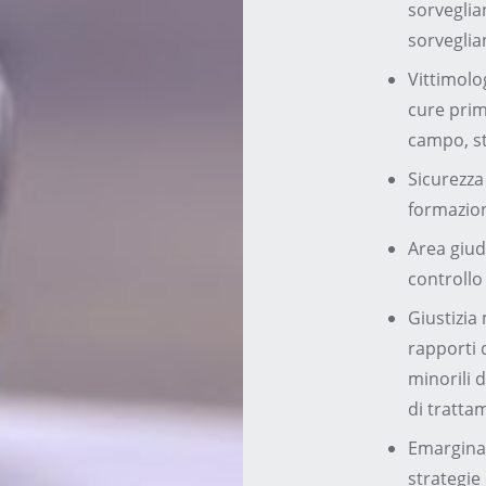
sorveglia
sorveglia
Vittimolog
cure prima
campo, st
Sicurezza
formazion
Area giudi
controllo 
Giustizia 
rapporti 
minorili 
di tratta
Emarginaz
strategie