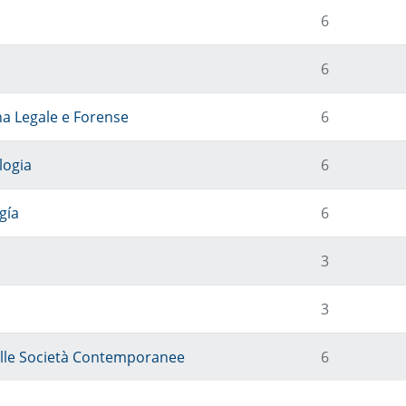
6
6
na Legale e Forense
6
logia
6
gía
6
3
3
elle Società Contemporanee
6