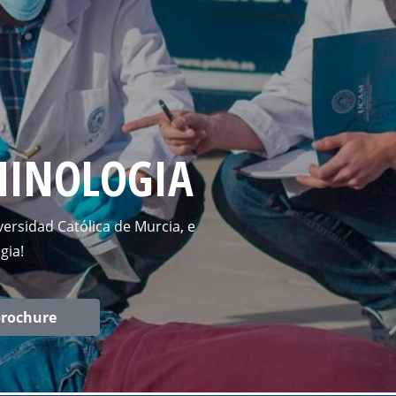
MINOLOGIA
versidad Católica de Murcia, e
gia!
brochure