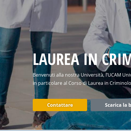
LAUREA IN CRI
Benvenuti alla nostra Università, l’UCAM Uni
in particolare al Corso di Laurea in Criminolo
Contattare
Scarica la 