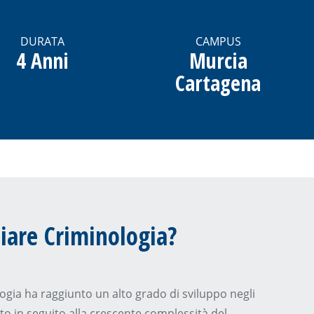
DURATA
CAMPUS
4 Anni
Murcia
Cartagena
iare Criminologia?
ogia ha raggiunto un alto grado di sviluppo negli
tto in seguito alla crescente complessità del