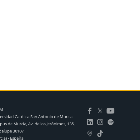
AM
ersidad Católica San Antonio de Murcia
us de Murcia, Av. de los Jerónimos, 135,
alupe 30107
cia) - España