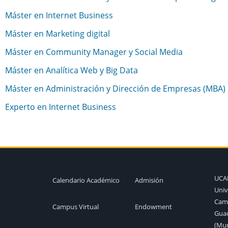
Máster en Internet Business
Máster en Marketing digital
Máster en Community Manager y Social Media
Máster en Analítica Web y Big Data
Máster en Administración y Dirección de Empresas (MBA)
Experto en Internet Business
UC
Calendario Académico
Admisión
Univ
Camp
Campus Virtual
Endowment
Guad
(Mur