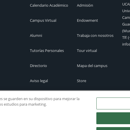
UC
Calendario Académico
Admisión
Univ
Camp
Campus Virtual
Endowment
Guad
(Mur
Alumni
Trabaja con nosotros
Tlf:
(
inf
Tutorías Personales
Tour virtual
Directorio
Mapa del campus
Aviso legal
Store
Cita previa
Canal Ético
ies se guarden en su dispositivo para mejorar la
ros estudios para marketing.