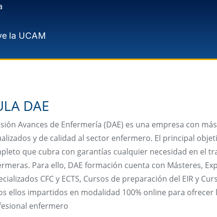
a
ve la UCAM
ULA DAE
usión Avances de Enfermería (DAE) es una empresa con más
alizados y de calidad al sector enfermero. El principal obje
pleto que cubra con garantías cualquier necesidad en el tra
ermeras. Para ello, DAE formación cuenta con Másteres, Exp
ecializados CFC y ECTS, Cursos de preparación del EIR y C
s ellos impartidos en modalidad 100% online para ofrecer la
fesional enfermero