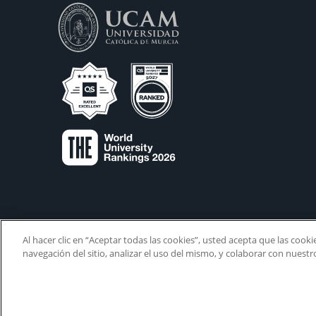
Al hacer clic en “Aceptar todas las cookies”, usted acepta que las cook
navegación del sitio, analizar el uso del mismo, y colaborar con nuest