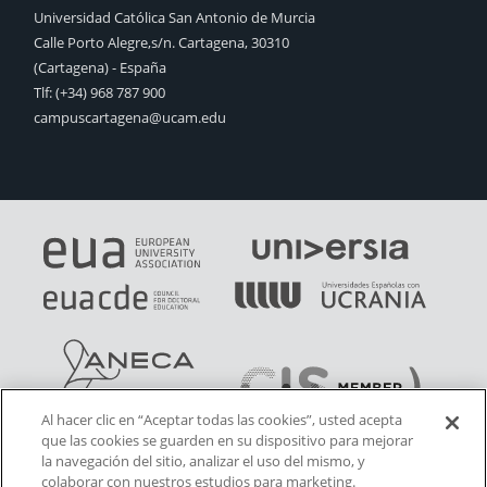
Universidad Católica San Antonio de Murcia
Calle Porto Alegre,s/n. Cartagena, 30310
(Cartagena) - España
Tlf: (+34) 968 787 900
campuscartagena@ucam.edu
Al hacer clic en “Aceptar todas las cookies”, usted acepta
que las cookies se guarden en su dispositivo para mejorar
la navegación del sitio, analizar el uso del mismo, y
colaborar con nuestros estudios para marketing.