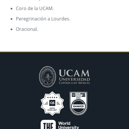
Coro de la UCAM.
Peregrinación a Lourdes.
Oracional.